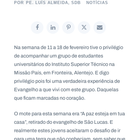
POR
PE. LUÍS ALMEIDA, SDB
NOTÍCIAS
P
O
R
T
Na semana de 11 a 18 de fevereiro tive o privilégio
A
L
de acompanhar um grupo de estudantes
N
A
universitários do Instituto Superior Técnico na
C
I
O
Missão País, em Fronteira, Alentejo. E digo
N
A
privilégio pois foi uma verdadeira experiência de
L
S
Evangelho a que vivi com este grupo. Daquelas
a
que ficam marcadas no coração.
l
e
s
O mote para esta semana era “A paz esteja em tua
i
a
casa”, retirado do evangelho de São Lucas. E
n
realmente estes jovens aceitaram o desafio de ir
o
s
para uma terra que não conheciam, sem saber que