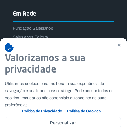
Em Rede
Fundação Salesianos
Salesianos Editora
×
Família Salesiana
Valorizamos a sua
Missão Dom Bosco
Jogos Nacionais Salesianos
privacidade
Utilizamos cookies para melhorar a sua experiência de
navegação e analisar o nosso tráfego. Pode aceitar todos os
cookies, recusar os não essenciais ou escolher as suas
preferências.
Política de Privacidade
Política de Cookies
Personalizar