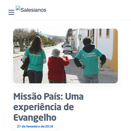
Abrir menu principal
Pesquisar no site
Início
Quem
somos
O
que
Missão País: Uma
fazemos
experiência de
Recursos
Evangelho
Notícias
27 de fevereiro de 2018