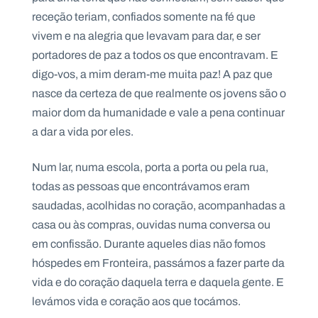
.
receção teriam, confiados somente na fé que
p
t
vivem e na alegria que levavam para dar, e ser
portadores de paz a todos os que encontravam. E
digo-vos, a mim deram-me muita paz! A paz que
A
C
g
o
nasce da certeza de que realmente os jovens são o
e
n
maior dom da humanidade e vale a pena continuar
n
t
d
a
a dar a vida por eles.
a
c
t
o
Num lar, numa escola, porta a porta ou pela rua,
s
todas as pessoas que encontrávamos eram
N
saudadas, acolhidas no coração, acompanhadas a
e
w
casa ou às compras, ouvidas numa conversa ou
s
l
em confissão. Durante aqueles dias não fomos
e
hóspedes em Fronteira, passámos a fazer parte da
tt
e
vida e do coração daquela terra e daquela gente. E
r
levámos vida e coração aos que tocámos.