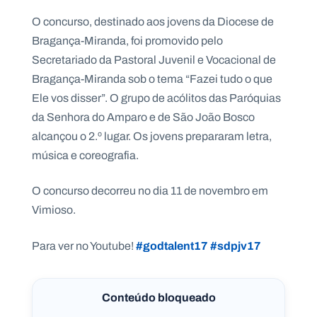
O concurso, destinado aos jovens da Diocese de
Bragança-Miranda, foi promovido pelo
Secretariado da Pastoral Juvenil e Vocacional de
P
Bragança-Miranda sob o tema “Fazei tudo o que
O
R
Ele vos disser”. O grupo de acólitos das Paróquias
T
A
da Senhora do Amparo e de São João Bosco
L
N
alcançou o 2.º lugar. Os jovens prepararam letra,
A
C
I
música e coreografia.
O
N
A
L
O concurso decorreu no dia 11 de novembro em
S
Vimioso.
a
l
e
#godtalent17
#sdpjv17
Para ver no Youtube!
s
i
a
n
Conteúdo bloqueado
o
s