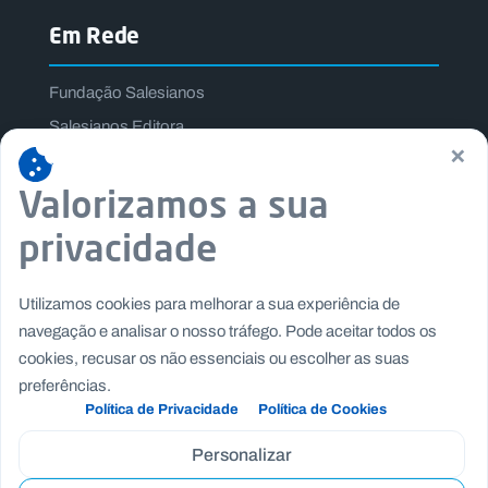
Em Rede
Fundação Salesianos
Salesianos Editora
×
Família Salesiana
Valorizamos a sua
Missão Dom Bosco
Jogos Nacionais Salesianos
privacidade
Utilizamos cookies para melhorar a sua experiência de
navegação e analisar o nosso tráfego. Pode aceitar todos os
cookies, recusar os não essenciais ou escolher as suas
preferências.
Política de Privacidade
Política de Cookies
Personalizar