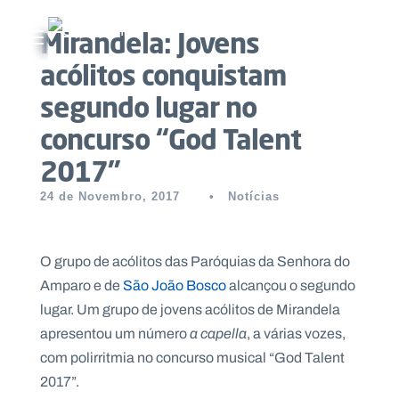
Mirandela: Jovens
Abrir menu principal
acólitos conquistam
Pesquisar no site
segundo lugar no
concurso “God Talent
Início
2017”
Quem
24 de Novembro, 2017
•
Notícias
somos
O
O grupo de acólitos das Paróquias da Senhora do
que
Amparo e de
São João Bosco
alcançou o segundo
fazemos
lugar. Um grupo de jovens acólitos de Mirandela
apresentou um número
a capella
, a várias vozes,
Recursos
com polirritmia no concurso musical “God Talent
2017”.
Notícias