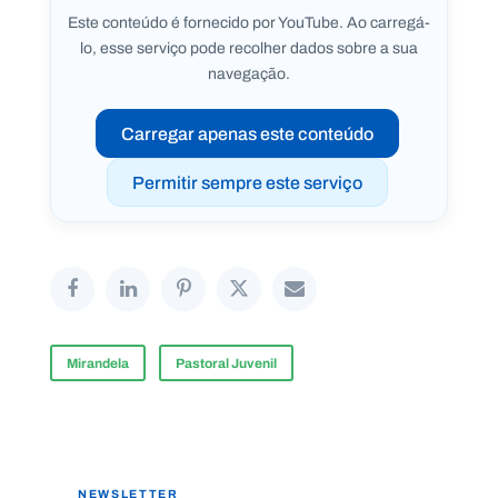
.
Este conteúdo é fornecido por YouTube. Ao carregá-
p
lo, esse serviço pode recolher dados sobre a sua
t
navegação.
A
C
Carregar apenas este conteúdo
g
o
e
n
n
t
Permitir sempre este serviço
d
a
a
c
t
o
s
N
e
w
s
Mirandela
Pastoral Juvenil
l
e
tt
e
r
NEWSLETTER