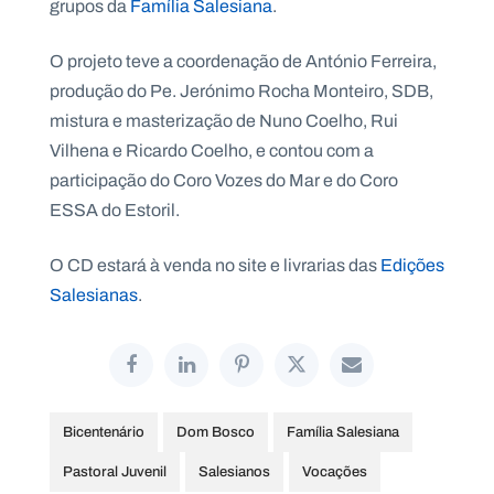
grupos da
Família Salesiana
.
.
p
t
O projeto teve a coordenação de António Ferreira,
produção do Pe. Jerónimo Rocha Monteiro, SDB,
mistura e masterização de Nuno Coelho, Rui
A
C
g
o
Vilhena e Ricardo Coelho, e contou com a
e
n
n
t
participação do Coro Vozes do Mar e do Coro
d
a
ESSA do Estoril.
a
c
t
o
O CD estará à venda no site e livrarias das
Edições
s
Salesianas
.
N
e
w
s
l
e
tt
e
Bicentenário
Dom Bosco
Família Salesiana
r
Pastoral Juvenil
Salesianos
Vocações