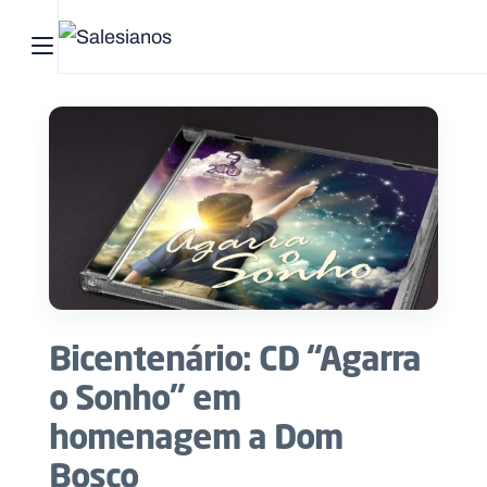
Abrir menu principal
Pesquisar no site
Início
Quem
somos
O
que
Bicentenário: CD “Agarra
fazemos
o Sonho” em
Recursos
homenagem a Dom
Bosco
Notícias