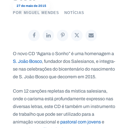
27 de maio de 2015
POR
MIGUEL MENDES
NOTÍCIAS
P
O
R
T
A
L
N
O novo CD “Agarra o Sonho” é uma homenagem a
A
C
S. João Bosco
, fundador dos Salesianos, e integra-
I
O
se nas celebrações do bicentenário do nascimento
N
A
L
de S. João Bosco que decorrem em 2015.
S
a
l
Com 12 canções repletas da mística salesiana,
e
onde o carisma está profundamente expresso nas
s
i
diversas letras, este CD é também um instrumento
a
de trabalho que pode ser utilizado para a
n
o
animação vocacional e
pastoral com jovens
e
s