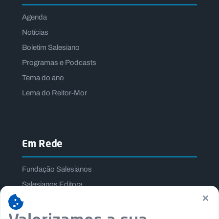
Agenda
Notícias
Boletim Salesiano
Programas e Podcasts
Tema do ano
Lema do Reitor-Mor
Em Rede
Fundação Salesianos
Salesianos Editora
×
Família Salesiana
Missão Dom Bosco