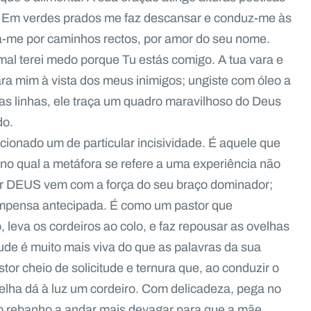
. Em verdes prados me faz descansar e conduz-me às
a-me por caminhos rectos, por amor do seu nome.
al terei medo porque Tu estás comigo. A tua vara e
ra mim à vista dos meus inimigos; ungiste com óleo a
s linhas, ele traça um quadro maravilhoso do Deus
do.
cionado um de particular incisividade. É aquele que
, no qual a metáfora se refere a uma experiência não
nhor DEUS vem com a força do seu braço dominador;
compensa antecipada. É como um pastor que
leva os cordeiros ao colo, e faz repousar as ovelhas
lude é muito mais viva do que as palavras da sua
or cheio de solicitude e ternura que, ao conduzir o
elha dá à luz um cordeiro. Com delicadeza, pega no
 o rebanho a andar mais devagar para que a mãe