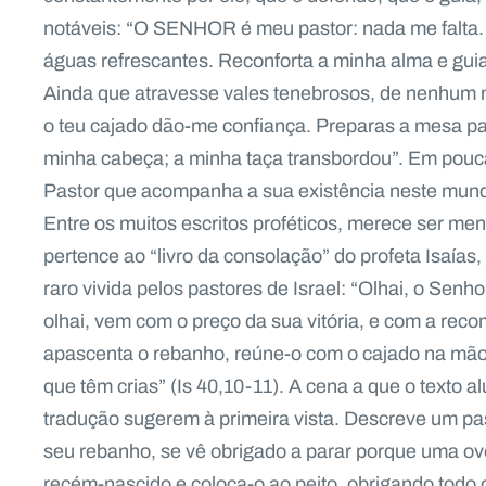
notáveis: “O SENHOR é meu pastor: nada me falta
águas refrescantes. Reconforta a minha alma e gui
Ainda que atravesse vales tenebrosos, de nenhum m
o teu cajado dão-me confiança. Preparas a mesa pa
minha cabeça; a minha taça transbordou”. Em pouca
Pastor que acompanha a sua existência neste mun
Entre os muitos escritos proféticos, merece ser men
pertence ao “livro da consolação” do profeta Isaías
raro vivida pelos pastores de Israel: “Olhai, o Se
olhai, vem com o preço da sua vitória, e com a re
apascenta o rebanho, reúne-o com o cajado na mão, 
que têm crias” (Is 40,10-11). A cena a que o texto a
tradução sugerem à primeira vista. Descreve um past
seu rebanho, se vê obrigado a parar porque uma ov
recém-nascido e coloca-o ao peito, obrigando todo