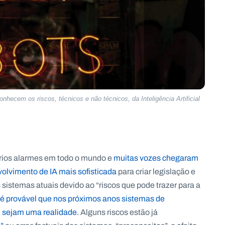
onhecem os riscos, técnicos e não técnicos, da Inteligência Artificial
ários alarmes em todo o mundo e
muitas vozes chegaram
olvimento de IA mais sofisticada
para criar legislação e
 sistemas atuais devido ao “riscos que pode trazer para a
 é provável que nos próximos anos sistemas de
ial sejam uma realidade
. Alguns riscos estão já