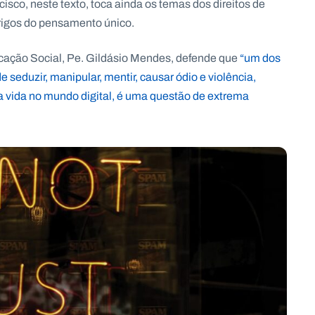
ncisco, neste texto, toca ainda os temas dos direitos de
erigos do pensamento único.
ação Social, Pe. Gildásio Mendes, defende que
“um dos
 seduzir, manipular, mentir, causar ódio e violência,
a a vida no mundo digital, é uma questão de extrema