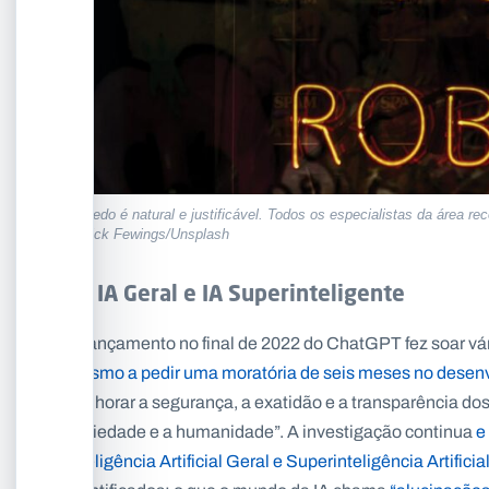
O medo é natural e justificável. Todos os especialistas da área rec
© Nick Fewings/Unsplash
IA, IA Geral e IA Superinteligente
O lançamento no final de 2022 do ChatGPT fez soar v
mesmo a pedir uma moratória de seis meses no desenv
melhorar a segurança, a exatidão e a transparência dos
sociedade e a humanidade”. A investigação continua
e
Inteligência Artificial Geral e Superinteligência Artific