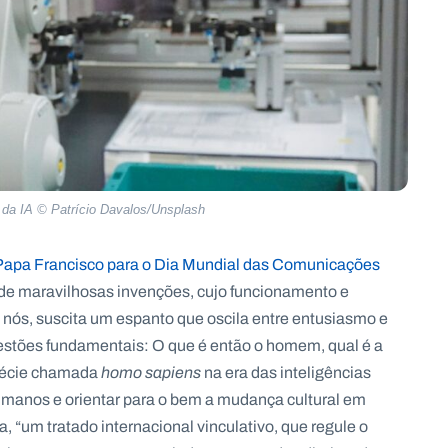
 da IA © Patrício Davalos/Unsplash
apa Francisco para o Dia Mundial das Comunicações
são de maravilhosas invenções, cujo funcionamento e
e nós, suscita um espanto que oscila entre entusiasmo e
estões fundamentais: O que é então o homem, qual é a
spécie chamada
homo sapiens
na era das inteligências
manos e orientar para o bem a mudança cultural em
a, “um tratado internacional vinculativo, que regule o