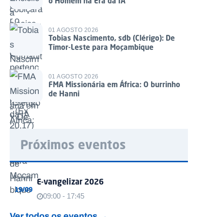
o Homem na Era da IA
01 AGOSTO 2026
Tobias Nascimento, sdb (Clérigo): De
Timor-Leste para Moçambique
01 AGOSTO 2026
FMA Missionária em África: O burrinho
de Hanni
Próximos eventos
E-vangelizar 2026
19/09
09:00 - 17:45
Ver todos os eventos →