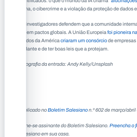
identificados: o que o mundo da IA chama
“alucinações
bolha, o cibercrime e a violação da proteção de dados 
Os investigadores defendem que a comunidade interna
pedem pactos globais. A União Europeia
foi pioneira n
Unidos da América
criaram um consórcio
de empresas d
vigilante e de ter boas leis que a protejam.
Fotografia da entrada: Andy Kelly/Unsplash
Publicado no
Boletim Salesiano
n.º 602 de março/abril
Torne-se assinante do Boletim Salesiano.
Preencha o f
Salesiano em sua casa.