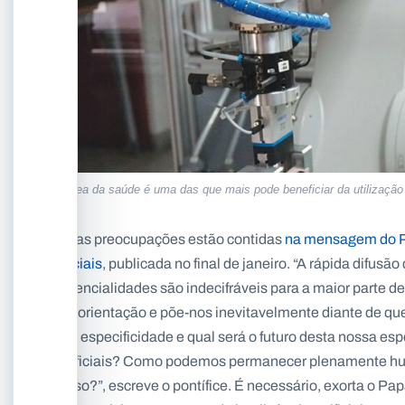
A área da saúde é uma das que mais pode beneficiar da utilização
Estas preocupações estão contidas
na mensagem do P
Sociais
, publicada no final de janeiro. “A rápida difu
potencialidades são indecifráveis para a maior parte d
desorientação e põe-nos inevitavelmente diante de qu
sua especificidade e qual será o futuro desta nossa e
artificiais? Como podemos permanecer plenamente hu
curso?”, escreve o pontífice. É necessário, exorta o Pap