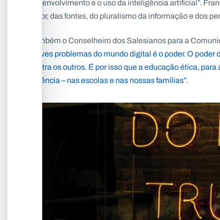
desenvolvimento e o uso da inteligência artificial”. Fra
autor, das fontes, do pluralismo da informação e dos p
Também o Conselheiro dos Salesianos para a Comunic
graves problemas do mundo digital é o poder. O poder de
contra os outros. É por isso que a educação ética, par
urgência – nas escolas e nas nossas famílias”
.