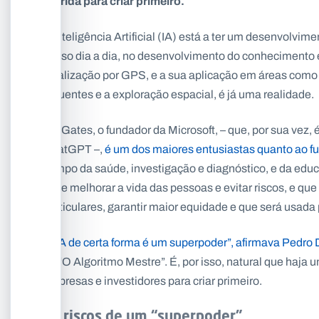
corrida para criar primeiro.
A Inteligência Artificial (IA) está a ter um desenvolvim
nosso dia a dia, no desenvolvimento do conhecimento e
localização por GPS, e a sua aplicação em áreas como
poluentes e a exploração espacial, é já uma realidade.
Bill Gates, o fundador da Microsoft, – que, por sua vez
ChatGPT –,
é um dos maiores entusiastas quanto ao fu
campo da saúde, investigação e diagnóstico, e da edu
deve melhorar a vida das pessoas e evitar riscos, e que
particulares, garantir maior equidade e que será usada
“A IA de certa forma é um superpoder”, afirmava Pedr
de “O Algoritmo Mestre”. É, por isso, natural que haja 
empresas e investidores para criar primeiro.
Os riscos de um “superpoder”