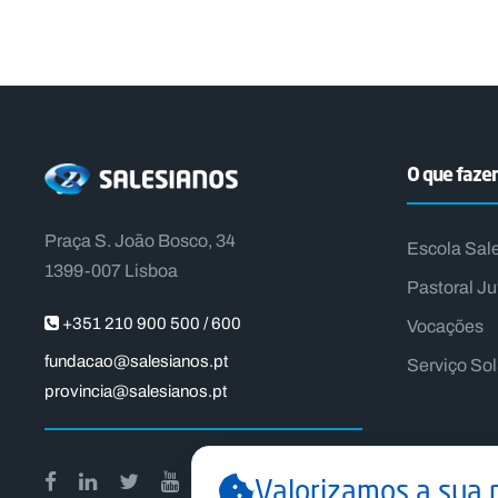
O que faz
Praça S. João Bosco, 34
Escola Sal
1399-007 Lisboa
Pastoral Ju
+351 210 900 500 / 600
Vocações
fundacao@salesianos.pt
Serviço So
provincia@salesianos.pt
Valorizamos a sua 