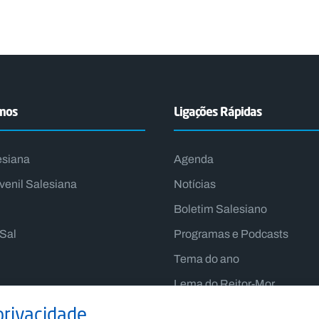
emos
Ligações Rápidas
esiana
Agenda
venil Salesiana
Notícias
Boletim Salesiano
lSal
Programas e Podcasts
Tema do ano
Lema do Reitor-Mor
privacidade