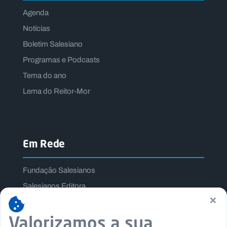
Agenda
Notícias
Boletim Salesiano
Programas e Podcasts
Tema do ano
Lema do Reitor-Mor
Em Rede
Fundação Salesianos
Salesianos Editora
×
Família Salesiana
Valorizamos a sua
Missão Dom Bosco