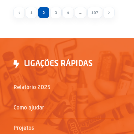
1
2
3
4
…
107
LIGAÇÕES RÁPIDAS
Relatório 2025
Como ajudar
Projetos