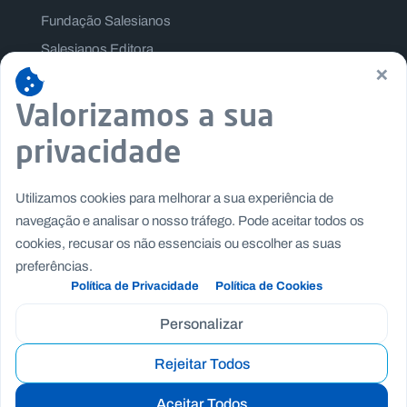
Fundação Salesianos
Salesianos Editora
×
Família Salesiana
Missão Dom Bosco
Valorizamos a sua
Jogos Nacionais Salesianos
privacidade
Utilizamos cookies para melhorar a sua experiência de
navegação e analisar o nosso tráfego. Pode aceitar todos os
cookies, recusar os não essenciais ou escolher as suas
preferências.
Política de Privacidade
Política de Cookies
Personalizar
Rejeitar Todos
Copyright © Fundação Salesianos
|
|
Recrutamento
Canal de Denúncia Interno
Politica de
Aceitar Todos