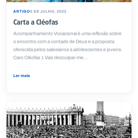
.
p
ARTIGO
5 DE JULHO, 2022
t
Carta a Cléofas
Acompanhamento Vocacional é uma reflexão sobre
A
C
g
o
o encontro com a vontade de Deus e a proposta
e
n
oferecida pelos salesianos a adolescentes e jovens.
n
t
d
a
Caro Cléofas 1 Vais desculpar-me…
a
c
t
o
s
Ler mais
N
e
w
s
l
e
tt
e
r