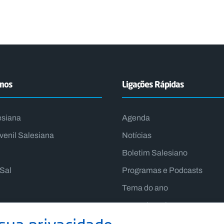
emos
Ligações Rápidas
esiana
Agenda
venil Salesiana
Notícias
Boletim Salesiano
lSal
Programas e Podcasts
Tema do ano
Lema do Reitor-Mor