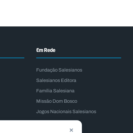
Em Rede
Fundação Salesianos
Salesianos Editora
Família Salesiana
Missão Dom Bosco
Jogos Nacionais Salesianos
×