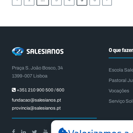
O que faz
Praça S. João Bosco, 34
Escola Sal
1399-007 Lisboa
Pastoral Ju
+351 210 900 500 / 600
Vocações
fundacao@salesianos.pt
Serviço So
provincia@salesianos.pt