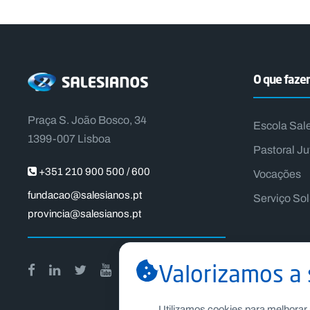
O que faz
Praça S. João Bosco, 34
Escola Sal
1399-007 Lisboa
Pastoral Ju
+351 210 900 500 / 600
Vocações
fundacao@salesianos.pt
Serviço So
provincia@salesianos.pt
Valorizamos a 
Utilizamos cookies para melhorar 