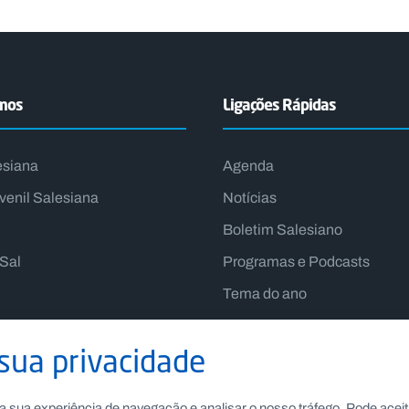
emos
Ligações Rápidas
esiana
Agenda
venil Salesiana
Notícias
Boletim Salesiano
lSal
Programas e Podcasts
Tema do ano
Lema do Reitor-Mor
sua privacidade
a sua experiência de navegação e analisar o nosso tráfego. Pode aceit