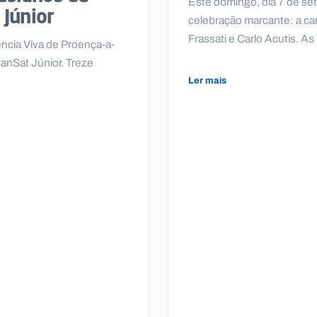
Este domingo, dia 7 de s
 Júnior
celebração marcante: a can
Frassati e Carlo Acutis. A
ncia Viva de Proença-a-
CanSat Júnior. Treze
Ler mais