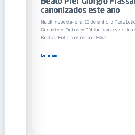
Beato Pier Giorgio Frassa
canonizados este ano
Na última sexta-feira, 13 de junho, o Papa Leã
Consistório Ordinário Público para o voto da
Beatos. Entre eles estão a Filha…
Ler mais