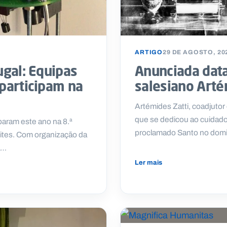
ARTIGO
29 DE AGOSTO, 20
ugal: Equipas
Anunciada data
 participam na
salesiano Arté
Artémides Zatti, coadjutor 
que se dedicou ao cuidado
param este ano na 8.ª
proclamado Santo no domi
lites. Com organização da
a…
Ler mais