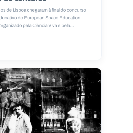
os de Lisboa chegaram à final do concurso
 educativo do European Space Education
organizado pela Ciência Viva e pela…