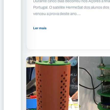
Durante cinco dias decorreu nos Açores a fina
Portugal. O satélite HermeSat dos alunos dos
venceu a prova deste ano.…
Ler mais