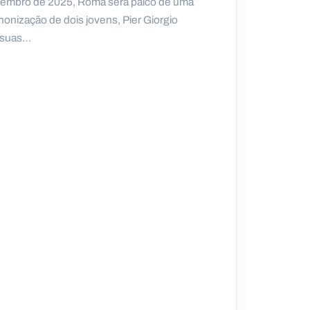
etembro de 2025, Roma será palco de uma
onização de dois jovens, Pier Giorgio
s suas…