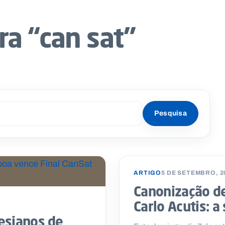
ra “can sat”
ARTIGO
5 DE SETEMBRO, 2
Canonização de
Carlo Acutis: a
esianos de